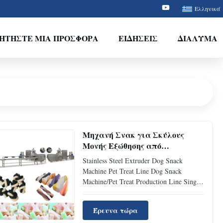
Ελληνικά
ΗΤΉΣΤΕ ΜΙΑ ΠΡΟΣΦΟΡΆ
ΕΙΔΉΣΕΙΣ
ΔΙΆΛΥΜΑ
Μηχανή Σνακ για Σκύλους
Μονής Εξώθησης από
Ανοξείδωτο Χάλυβα 100-150kg/
Stainless Steel Extruder Dog Snack
ώρα
Machine Pet Treat Line Dog Snack
Machine/Pet Treat Production Line Single
Extruder Stainless Steel Pet Treat
Production Line Single Extruder Stainless
Έρευνα τώρα
Steel Instruction Pet treats food takes