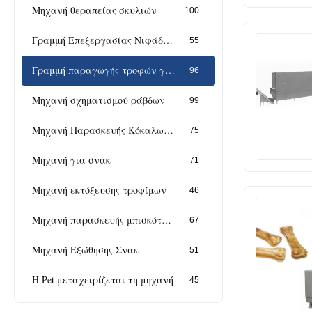
Μηχανή θεραπείας σκυλιών
100
Γραμμή Επεξεργασίας Νιφάδων Καλαμποκιού
55
Γραμμή παραγωγής τροφών για κατοικίδια
96
Μηχανή σχηματισμού ράβδων
99
Μηχανή Παρασκευής Κόκαλων Σκύλων
75
Μηχανή για σνακ
71
Μηχανή εκτόξευσης τροφίμων
46
Μηχανή παρασκευής μπισκότων για σκύλους
67
Μηχανή Εξώθησης Σνακ
51
Η Pet μεταχειρίζεται τη μηχανή
45