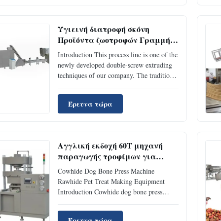
Υγιεινή διατροφή σκόνη
Προϊόντα ζωοτροφών Γραμμή
παραγωγής πρωινού χοιρινού
Introduction This process line is one of the
ορού
newly developed double-screw extruding
techniques of our company. The traditional
stir-fry handiwork has low efficient and
less usable raw materials,and its sanitation
Έρευνα τώρα
and quality are diffcult to control. The
double-screw extruding technique makes
up ...
Αγγλική εκδοχή 60T μηχανή
παραγωγής τροφίμων για
σκύλους από γουρούνι / μηχανή
Cowhide Dog Bone Press Machine
πίεσης οστών σκύλων
Rawhide Pet Treat Making Equipment
Introduction Cowhide dog bone press
machine is suitable to make pressed
rawhide dog bone. Features 1. Two
Έρευνα τώρα