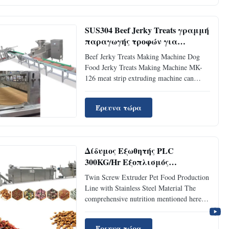
starch as raw materials with scientific
configuration and was extruded ...
SUS304 Beef Jerky Treats γραμμή
παραγωγής τροφών για
κατοικίδια 500 κιλά/ώρα
Beef Jerky Treats Making Machine Dog
Food Jerky Treats Making Machine MK-
126 meat strip extruding machine can
extrude multi pieces of meat sticks.
Different sizes and shapes can be made by
Έρευνα τώρα
changing the mold. 1. Especially used to
produce high content (max 70-80%) meat
products. 2. Patented design to ...
Δίδυμος Εξωθητής PLC
300KG/Hr Εξοπλισμός
Παραγωγής Τροφών για
Twin Screw Extruder Pet Food Production
Κατοικίδια SS304
Line with Stainless Steel Material The
comprehensive nutrition mentioned here
does not refer to how rich the protein and
fat content of the dog food is, but the
Έρευνα τώρα