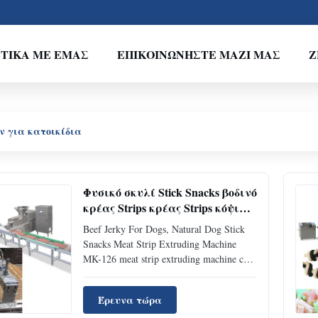
ΤΙΚΆ ΜΕ ΕΜΆΣ
ΕΠΙΚΟΙΝΩΝΉΣΤΕ ΜΑΖΊ ΜΑΣ
Ζ
 για κατοικίδια
Φυσικό σκυλί Stick Snacks βοδινό
κρέας Strips κρέας Strips κόψιμο
μηχανή κρέας
Beef Jerky For Dogs, Natural Dog Stick
Snacks Meat Strip Extruding Machine
MK-126 meat strip extruding machine can
extrude multi pieces of meat sticks.
Different sizes and shapes can be made by
Έρευνα τώρα
changing the mold.