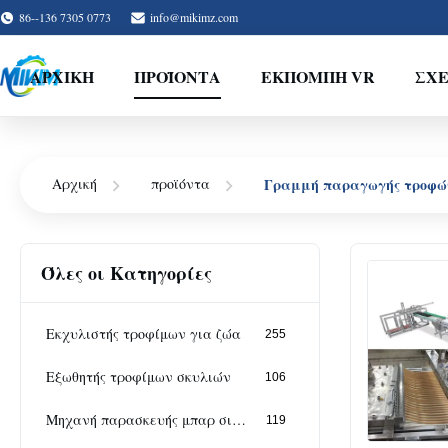
86--136 7305 0773
info@mikimz.com
ΑΡΧΙΚΉ
ΠΡΟΪΌΝΤΑ
ΕΚΠΟΜΠΉ VR
ΣΧΕ
Γραμμή παραγωγής τροφών
Αρχική
προϊόντα
Όλες οι Κατηγορίες
Εκχυλιστής τροφίμων για ζώα
255
Εξωθητής τροφίμων σκυλιών
106
Μηχανή παρασκευής μπαρ σιτηρών
119