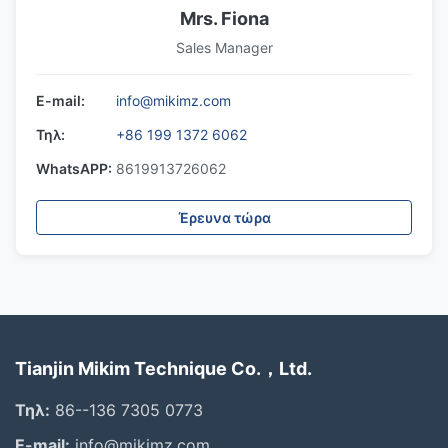
Mrs. Fiona
Sales Manager
E-mail:
info@mikimz.com
Τηλ:
+86 199 1372 6062
WhatsAPP:
8619913726062
Έρευνα τώρα
Tianjin Mikim Technique Co.，Ltd.
Τηλ:
86--136 7305 0773
E-mail:
info@mikimz.com