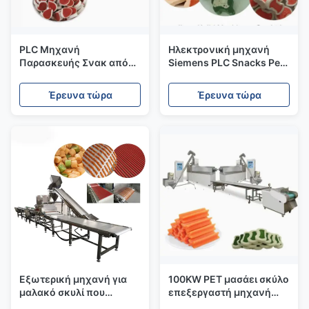
PLC Μηχανή
Ηλεκτρονική μηχανή
Παρασκευής Σνακ από
Siemens PLC Snacks Pet
Ανοξείδωτο Χάλυβα για
Food Extrusion Machine
Κατοικίδια, Εξωθητήρας
Τσίχλα Extruder Μία βίδα
Έρευνα τώρα
Έρευνα τώρα
Τσίχλας 380V 50HZ
Εξωτερική μηχανή για
100KW PET μασάει σκύλο
μαλακό σκυλί που
επεξεργαστή μηχανή
χρησιμοποιείται για την
Σχηματισμός μηχανή