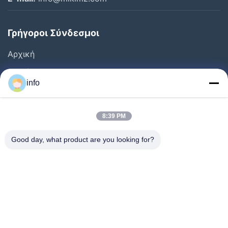
Γρήγοροι Σύνδεσμοι
Αρχική
Προϊόντα
info
Εκπομπή VR
Σχετικά Με Εμάς
8:39 PM
Ξενάγηση Στο Εργοστάσιο
Good day, what product are you looking for?
Ποιοτικός Έλεγχος
Επικοινωνήστε Μαζί Μας
Ζητήστε Μια Προσφορά
Ειδήσεις