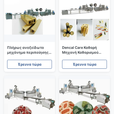
Πλήρως ανοξείδωτο
Dencal Care Καθαρή
μηχάνημα περιποίησης
Μηχανή Καθαρισμού
κατοικίδιων με
Δοντιών, Μακροχρόνια
χωρητικότητα 100 - 200
Ζωή σκυλίστικο Σνακ
Έρευνα τώρα
Έρευνα τώρα
kg ανά ώρα
Extruder