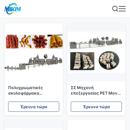
Πολυχρωματικές
ΣΣ Μηχανή
σκυλοφάρμακα
επεξεργασίας PET Μονή
κατασκευή μηχανή,
/ διχρωματική
ζωοτροφές για
επεξεργασία Παραγωγή
Έρευνα τώρα
Έρευνα τώρα
κατοικίδια σνακ μηχανή
τσίχλας
extruder