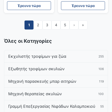
παρασκευή κρέατος
από ανοξείδωτο χάλυβα
Έρευνα τώρα
Έρευνα τώρα
200-300kg/h
1
2
3
4
5
›
»
Όλες οι Κατηγορίες
Εκχυλιστής τροφίμων για ζώα
255
Εξωθητής τροφίμων σκυλιών
106
Μηχανή παρασκευής μπαρ σιτηρών
119
Μηχανή θεραπείας σκυλιών
100
Γραμμή Επεξεργασίας Νιφάδων Καλαμποκιού
55