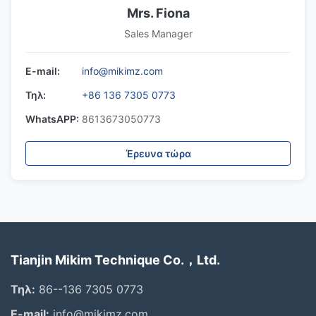
Mrs. Fiona
Sales Manager
E-mail:
info@mikimz.com
Τηλ:
+86 136 7305 0773
WhatsAPP:
8613673050773
Έρευνα τώρα
Tianjin Mikim Technique Co.，Ltd.
Τηλ:
86--136 7305 0773
E-mail:
info@mikimz.com