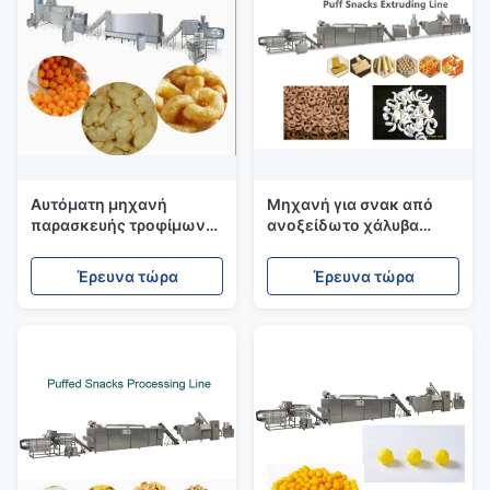
Αυτόματη μηχανή
Μηχανή για σνακ από
παρασκευής τροφίμων
ανοξείδωτο χάλυβα
με φούσκωμα
Μηχανή παρασκευής
ρυζιού από καλαμπόκι
Έρευνα τώρα
Έρευνα τώρα
200-250kg/h