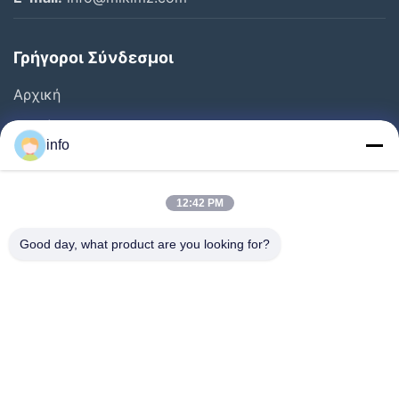
Γρήγοροι Σύνδεσμοι
Αρχική
Προϊόντα
info
Εκπομπή VR
Σχετικά Με Εμάς
12:42 PM
Ξενάγηση Στο Εργοστάσιο
Good day, what product are you looking for?
Ποιοτικός Έλεγχος
Επικοινωνήστε Μαζί Μας
Ζητήστε Μια Προσφορά
Ειδήσεις