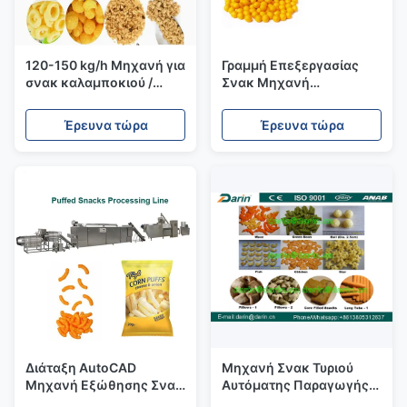
120-150 kg/h Μηχανή για
Γραμμή Επεξεργασίας
σνακ καλαμποκιού /
Σνακ Μηχανή
Μηχανή για τη
Παραγωγής Puff από
δημιουργία νέων τσιπ
Καλαμπόκι Πλήρης
Έρευνα τώρα
Έρευνα τώρα
καλαμποκιού
Υπηρεσία Ζωής Μηχανή
Extruder Puff
Διάταξη AutoCAD
Μηχανή Σνακ Τυριού
Μηχανή Εξώθησης Σνακ
Αυτόματης Παραγωγής
Corn Puff / Μηχανή
Υψηλής Απόδοσης