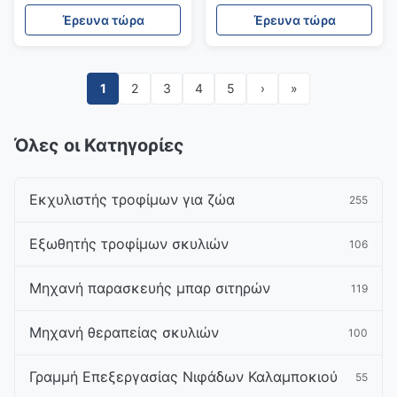
Φουσκώματος
SS304 3 φάσεων
Έρευνα τώρα
Έρευνα τώρα
Δημητριακών 30x5x3m
Μηχανή Φουσκώματος
Δημητριακών
1
2
3
4
5
›
»
Όλες οι Κατηγορίες
Εκχυλιστής τροφίμων για ζώα
255
Εξωθητής τροφίμων σκυλιών
106
Μηχανή παρασκευής μπαρ σιτηρών
119
Μηχανή θεραπείας σκυλιών
100
Γραμμή Επεξεργασίας Νιφάδων Καλαμποκιού
55