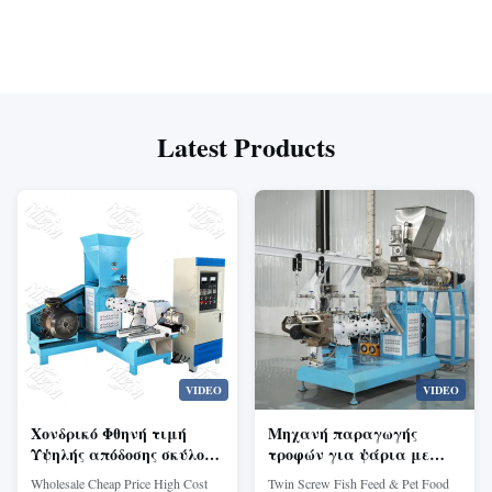
Latest Products
VIDEO
VIDEO
Χονδρικό Φθηνή τιμή
Μηχανή παραγωγής
Υψηλής απόδοσης σκύλος
τροφών για ψάρια με
γάτα ψαροτροφή
δίδυμο κοχλία, διαμέτρου
Wholesale Cheap Price High Cost
Twin Screw Fish Feed & Pet Food