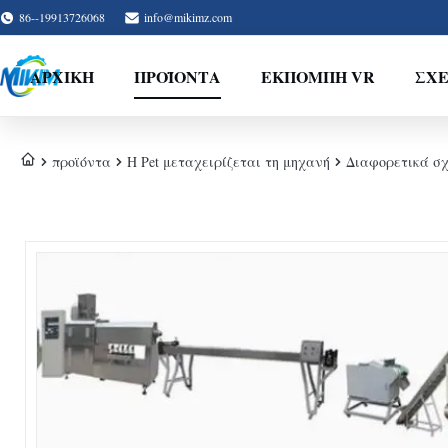
86--19913726068
info@mikimz.com
ΑΡΧΙΚΉ
ΠΡΟΪΌΝΤΑ
ΕΚΠΟΜΠΉ VR
ΣΧΕ
προϊόντα
Η Pet μεταχειρίζεται τη μηχανή
Διαφορετικά σ