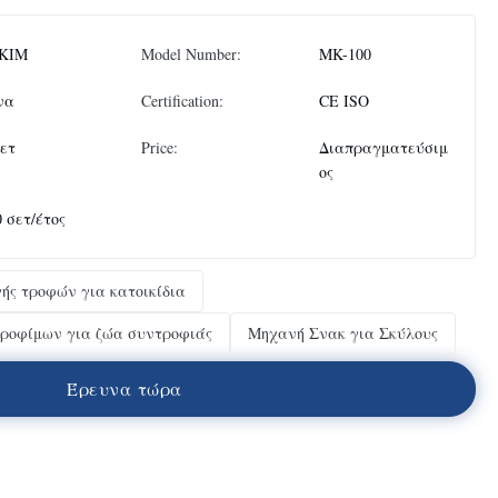
KIM
Model Number:
MK-100
να
Certification:
CE ISO
σετ
Price:
Διαπραγματεύσιμ
ος
0 σετ/έτος
ς τροφών για κατοικίδια
ροφίμων για ζώα συντροφιάς
Μηχανή Σνακ για Σκύλους
Έ
ρ
ε
υ
ν
α
τ
ώ
ρ
α