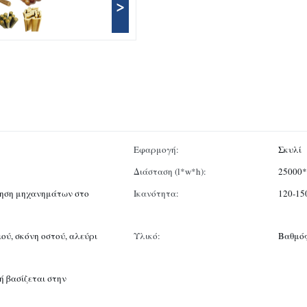
>
Εφαρμογή:
Σκυλί
Διάσταση (l*w*h):
25000*
ρηση μηχανημάτων στο
Ικανότητα:
120-15
ού, σκόνη οστού, αλεύρι
Υλικό:
Βαθμός
ή βασίζεται στην