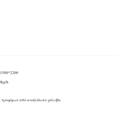
1500*2200
0kg/h
 τροφίμων από ανοξείδωτο χάλυβα