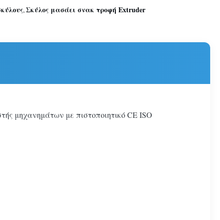
σκύλους
Σκύλος μασάει σνακ τροφή Extruder
,
στής μηχανημάτων με πιστοποιητικό CE ISO