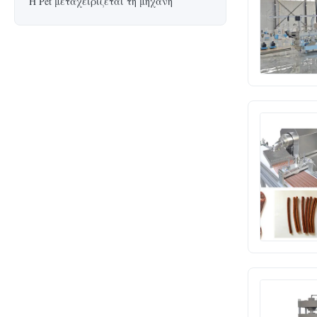
Η Pet μεταχειρίζεται τη μηχανή