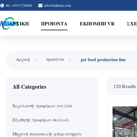
86--19913726068
info@mikimz.com
ΑΡΧΙΚΉ
ΠΡΟΪΌΝΤΑ
ΕΚΠΟΜΠΉ VR
ΣΧΕ
pet food production line
Αρχική
προϊόντα
All Categories
120 Results
Εκχυλιστής τροφίμων για ζώα
Εξωθητής τροφίμων σκυλιών
Μηχανή παρασκευής μπαρ σιτηρών