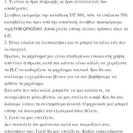
1. Τι είναι οι όροι πληρωμής, οι όροι συναλλαγών που
αποδέχεστε;
Συνήθως εκτιμούμε την κατάθεση T/T 30%, τότε το υπόλοιπο 70%
καταβάλλεται πριν από την αποστολή, συνήθως προσφέρουμε
τιμή FOB QINGDAO. Αποδεχτείτε επίσης άλλους τρόπους όπως το
L/C.
2. Είναι εύκολο να λειτουργήσει και τι μπορώ να κάνω εάν δεν
λειτουργεί;
Πρώτον, το μηχάνημά μας είναι σταθερό και εύκολο στη χρήση
από έναν άνθρωπο, αυτό που κάνετε είναι απλώς να χειρίζεστε
το PLC να καθαρίζετε το μηχάνημα τακτικά. Και θα σας
στείλουμε εγχειρίδιο και βίντεο για να σας βοηθήσουμε να
μάθετε το μηχάνημα.
Εάν κάτι δεν πάει καλά, μπορείτε να μας καλέσετε, να
συνομιλήσετε μέσω βίντεο, να μας στείλετε e-mail. Και θα σας
δώσουμε λύσεις το συντομότερο δυνατό. Ο μηχανικός μας μπορεί
επίσης να διανεμηθεί στο εξωτερικό όπως θέλετε.
3. Γιατί να μας επιλέξετε;
Δεν πιστεύετε ότι φαίνονται καλά και ταιριάζουν στις
απαιτήσεις σας; Γιατί θα μας επιλέξετε; Καθώς ειδικευόμαστε