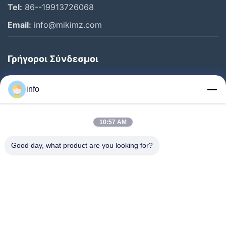
Tel:
86--19913726068
Email:
info@mikimz.com
Γρήγοροι Σύνδεσμοι
Αρχική
info
Προϊόντα
Εκπομπή VR
10:57 AM
Σχετικά Με Εμάς
Good day, what product are you looking for?
Ξενάγηση Στο Εργοστάσιο
Ποιοτικός Έλεγχος
Επικοινωνήστε Μαζί Μας
Ζητήστε Μια Προσφορά
Ειδήσεις