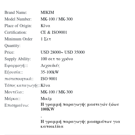
Brand Name:
MIKIM
Model Number:
MK-100 / MK-300
Place of Origin:
Κίνα
Certification:
CE & ISO9001
Minimum Order
1 Σετ
Quantity:
Price:
USD 28000~ USD 35000
Supply Ability:
100 σετ το χρόνο
Εφαρμογή:::
Λιχουδιές
Εξουσία::
35-100kW
πιστοποιητικό::
ISO 9001
Τόπος καταγωγής::
Κίνα
Μοντέλο::
MK-100 / MK-300
Μάρκα::
Μικίμ
Η γραμμή παραγωγής μαστιγών ζώων
Επισημαίνω:
100KW
,
Η γραμμή παραγωγής μασημάτων για
κατοικίδια