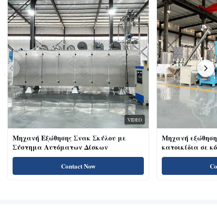
VIDEO
Μηχανή Εξώθησης Σνακ Σκύλου με
Μηχανή εξώθηση
Σύστημα Αυτόματων Δίσκων
κατοικίδια σε κ
κοτόπουλου 18kw
για γάτες με υψ
Contact Now
Co
πρωτεΐνη, λιχουδ