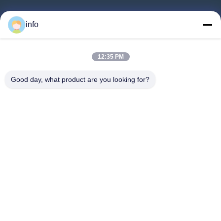
Αρχική
info
Προϊόντα
Εκπομπή VR
12:35 PM
Σχετικά Με Εμάς
Good day, what product are you looking for?
Ξενάγηση Στο Εργοστάσιο
Ποιοτικός Έλεγχος
Επικοινωνήστε Μαζί Μας
Ζητήστε Μια Προσφορά
Ειδήσεις
Follow Us