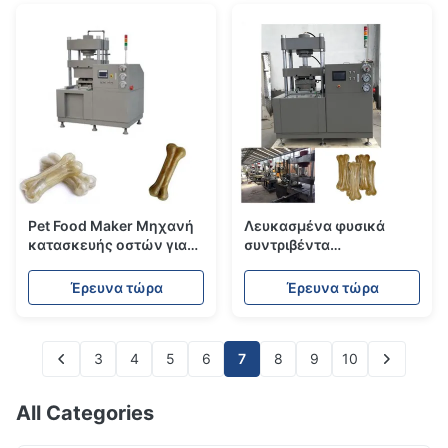
Pet Food Maker Μηχανή
Λευκασμένα φυσικά
κατασκευής οστών για
συντριβέντα
σκύλους Επεξεργασία
ακατέργαστα κόκαλα
ακατέργαστου δέρματος
2500 x 1200 x 1900 mm
Έρευνα τώρα
Έρευνα τώρα
για σκύλους
3
4
5
6
7
8
9
10
All Categories