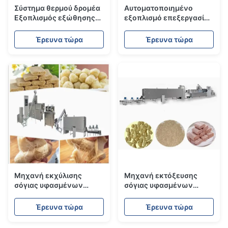
Σύστημα θερμού δρομέα
Αυτοματοποιημένο
Εξοπλισμός εξώθησης
εξοπλισμό επεξεργασίας
τροφίμων για κατοικίδια
σπόρων σόγιας / μηχανή
για λιχουδιές σκύλων,
εκτόξευσης κομματιών
Έρευνα τώρα
Έρευνα τώρα
κατασκευαστής
σόγιας
μπισκότων σκύλων
89kw
Μηχανή εκχύλισης
Μηχανή εκτόξευσης
σόγιας υφασμένων
σόγιας υφασμένων
λαχανικών / μηχανή
λαχανικών
παραγωγής πρωτεϊνών
Έρευνα τώρα
Έρευνα τώρα
σόγιας