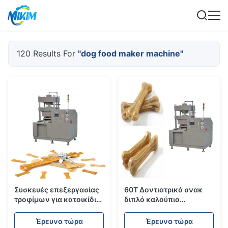
120 Results For
"dog food maker machine"
Συσκευές επεξεργασίας
60T Δοντιατρικά σνακ
τροφίμων για κατοικίδια
διπλό καλούπια
ζώα
Πιεσμένα ακατέργαστα
κόκκαλα Μηχανή με
Έρευνα τώρα
Έρευνα τώρα