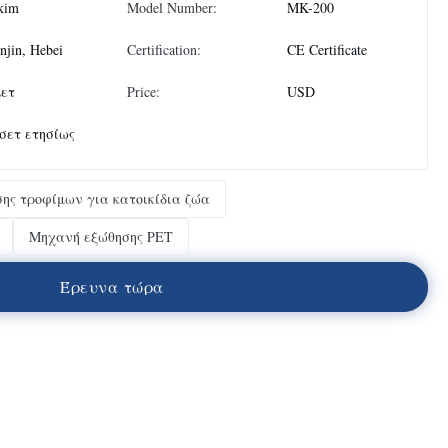
kim
Model Number:
MK-200
njin, Hebei
Certification:
CE Certificate
Σετ
Price:
USD
 σετ ετησίως
ης τροφίμων για κατοικίδια ζώα
Μηχανή εξώθησης PET
Έ
ρ
ε
υ
ν
α
τ
ώ
ρ
α