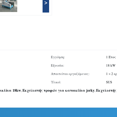
>
Εγγύηση:
1 Έτος
Εξουσία:
18 kW
Απαιτείται εργαζόμενος:
1 ~ 2 
Υλικό:
SUS
ικίδια 18kw
Εκχυλιστής τροφών για κατοικίδια jerky
Εκχυλιστής 
,
,