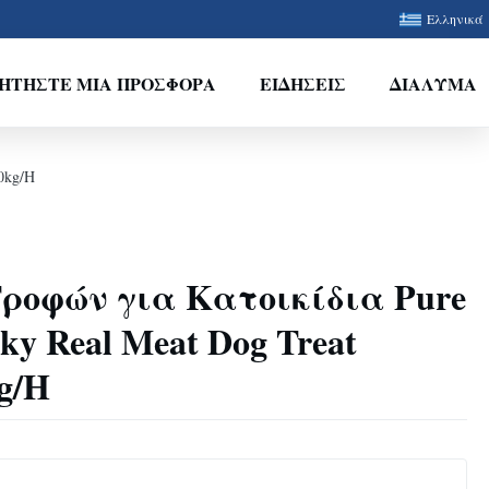
Ελληνικά
ΗΤΉΣΤΕ ΜΙΑ ΠΡΟΣΦΟΡΆ
ΕΙΔΉΣΕΙΣ
ΔΙΆΛΥΜΑ
0kg/H
Τροφών για Κατοικίδια Pure
ky Real Meat Dog Treat
g/H