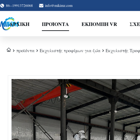
86--19913726068
info@mikimz.com
ΑΡΧΙΚΉ
ΠΡΟΪΌΝΤΑ
ΕΚΠΟΜΠΉ VR
ΣΧΕ
προϊόντα
Εκχυλιστής τροφίμων για ζώα
Εκχυλιστής Τροφώ