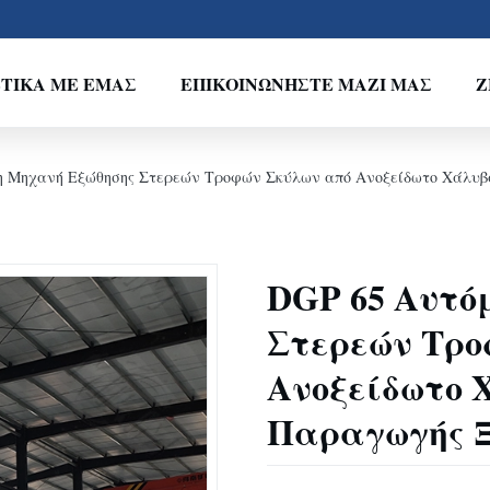
ΤΙΚΆ ΜΕ ΕΜΆΣ
ΕΠΙΚΟΙΝΩΝΉΣΤΕ ΜΑΖΊ ΜΑΣ
Ζ
η Μηχανή Εξώθησης Στερεών Τροφών Σκύλων από Ανοξείδωτο Χάλυβα
DGP 65 Αυτό
Στερεών Τρο
Ανοξείδωτο 
Παραγωγής Ξ