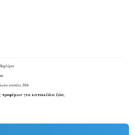
0kg/ώρα
3m
δωτο ατσάλι 304
τροφίμων για κατοικίδια ζώα
,