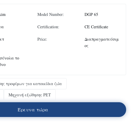
kim
Model Number:
DGP 65
να
Certification:
CE Certificate
σετ
Price:
Διαπραγματεύσιμ
ος
 σύνολα το
όνο
ης τροφίμων για κατοικίδια ζώα
Μηχανή εξώθησης PET
Έ
ρ
ε
υ
ν
α
τ
ώ
ρ
α