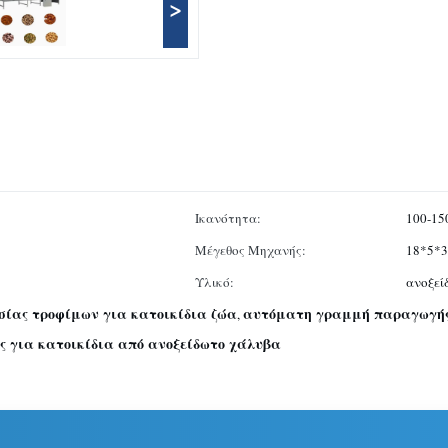
>
Ικανότητα:
100-15
Μέγεθος Μηχανής:
18*5*
Υλικό:
ανοξεί
ίας τροφίμων για κατοικίδια ζώα
αυτόματη γραμμή παραγωγής 
,
ς για κατοικίδια από ανοξείδωτο χάλυβα