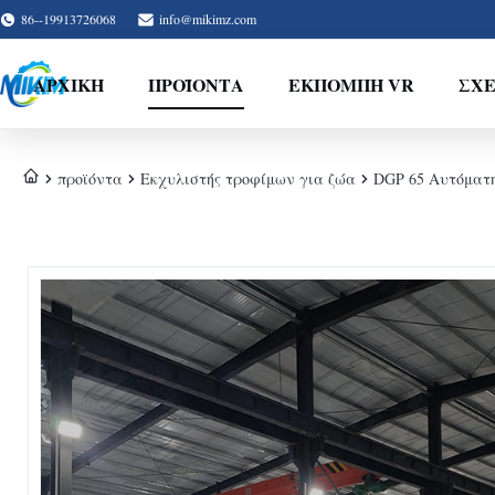
86--19913726068
info@mikimz.com
ΑΡΧΙΚΉ
ΠΡΟΪΌΝΤΑ
ΕΚΠΟΜΠΉ VR
ΣΧΕ
προϊόντα
Εκχυλιστής τροφίμων για ζώα
DGP 65 Αυτόματ