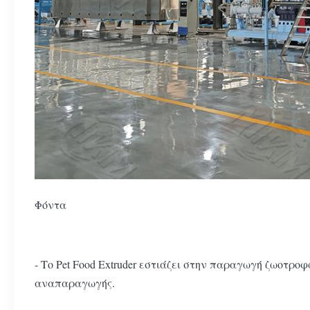
Φόντα
- Το Pet Food Extruder εστιάζει στην παραγωγή ζωοτρο
αναπαραγωγής.