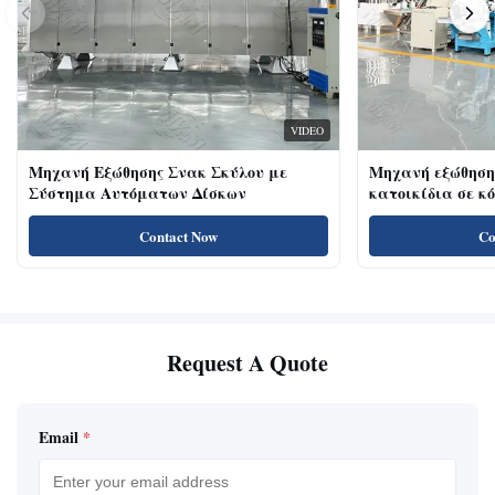
VIDEO
Μηχανή Εξώθησης Σνακ Σκύλου με
Μηχανή εξώθηση
Σύστημα Αυτόματων Δίσκων
κατοικίδια σε κ
κοτόπουλου 18kw
για γάτες με υψ
Contact Now
Co
πρωτεΐνη, λιχουδ
Request A Quote
Email
*