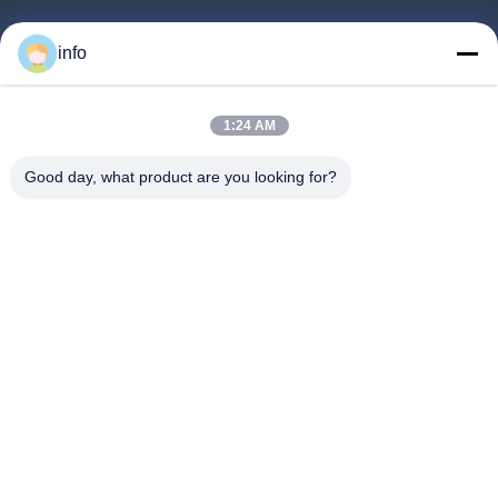
Αρχική
info
Προϊόντα
Εκπομπή VR
1:24 AM
Σχετικά Με Εμάς
Good day, what product are you looking for?
Ξενάγηση Στο Εργοστάσιο
Ποιοτικός Έλεγχος
Επικοινωνήστε Μαζί Μας
Ζητήστε Μια Προσφορά
Ειδήσεις
Follow Us