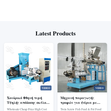
Latest Products
VIDEO
VIDEO
Χονδρικό Φθηνή τιμή
Μηχανή παραγωγής
Υψηλής απόδοσης σκύλος
τροφών για ψάρια με
γάτα ψαροτροφή
δίδυμο κοχλία, διαμέτρου
Wholesale Cheap Price High Cost
Twin Screw Fish Feed & Pet Food