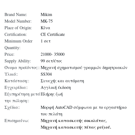
Brand Name:
Mikim
Model Number:
MK-75
Place of Origin:
Κίνα
Certification:
CE Certificate
Minimum Order
1 σετ
Quantity:
Price:
21000- 35000
Supply Ability:
99 σετ/έτος
Όνομα προϊόντος::
Μηχανή σχηματισμού γραμμών δημητριακών
Υλικό::
SS304
Κατάσταση::
Συνεχής και αυτόματη
Εγχειρίδιο::
Αγγλική έκδοση
Εξυπηρέτηση μετά
Πλήρης ζωή
την πώληση::
Σχέδιο::
Μορφή AutoCAD σύμφωνα με το εργαστήριο
του πελάτη
Μηχανή κατασκευής σοκολάτας
Επισημαίνω:
,
Μηχανή κατασκευής πίτας ρυζιού.