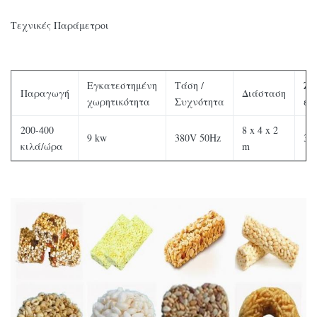
Τεχνικές Παράμετροι
Εγκατεστημένη
Τάση /
Ζη
Παραγωγή
Διάσταση
χωρητικότητα
Συχνότητα
ερ
200-400
8 x 4 x 2
9 kw
380V 50Hz
3-
κιλά/ώρα
m