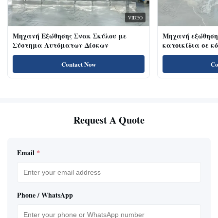
VIDEO
Μηχανή Εξώθησης Σνακ Σκύλου με
Μηχανή εξώθηση
Σύστημα Αυτόματων Δίσκων
κατοικίδια σε κ
κοτόπουλου 18kw
για γάτες με υψ
Contact Now
Co
πρωτεΐνη, λιχουδ
Request A Quote
Email
*
Phone / WhatsApp