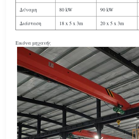
Δύναμη
80 kW
90 kW
Διάσταση
18 x 5 x 3m
20 x 5 x 3m
Εικόνα μηχανής