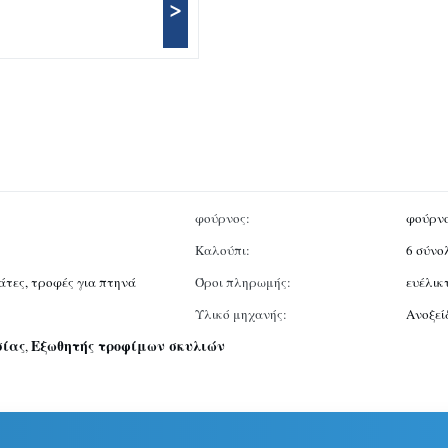
>
φούρνος:
φούρνο
Καλούπι:
6 σύνο
άτες, τροφές για πτηνά
Όροι πληρωμής:
ευέλικ
Υλικό μηχανής:
Ανοξεί
σίας
Εξωθητής τροφίμων σκυλιών
,