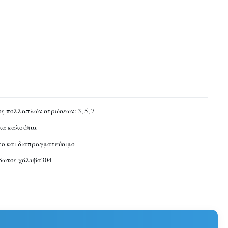
ς πολλαπλών στρώσεων: 3, 5, 7
λα καλούπια
το και διαπραγματεύσιμο
δωτος χάλυβα304