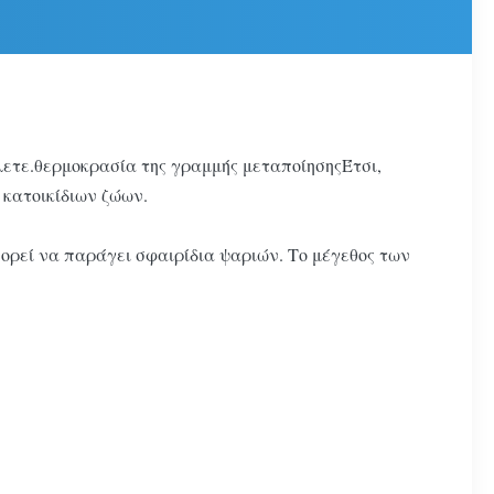
ετε.θερμοκρασία της γραμμής μεταποίησηςΈτσι,
κατοικίδιων ζώων.
πορεί να παράγει σφαιρίδια ψαριών. Το μέγεθος των