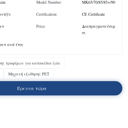
kim
Model Number:
MK65/70/85/85+/90
αντζίν
Certification:
CE Certificate
σετ
Price:
Διαπραγματεύσιμ
ος
 σετ ανά έτος
ης τροφίμων για κατοικίδια ζώα
Μηχανή εξώθησης PET
Έ
ρ
ε
υ
ν
α
τ
ώ
ρ
α