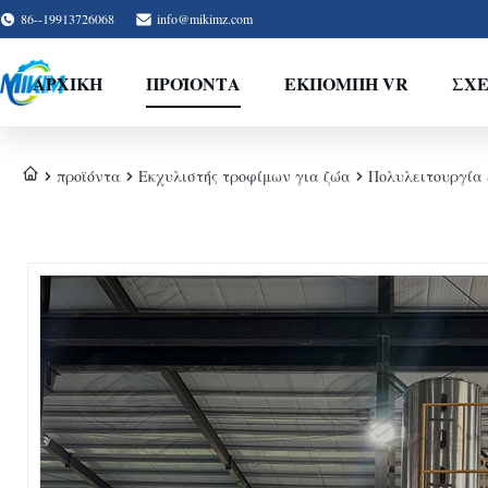
86--19913726068
info@mikimz.com
ΑΡΧΙΚΉ
ΠΡΟΪΌΝΤΑ
ΕΚΠΟΜΠΉ VR
ΣΧΕ
προϊόντα
Εκχυλιστής τροφίμων για ζώα
Πολυλειτουργία S