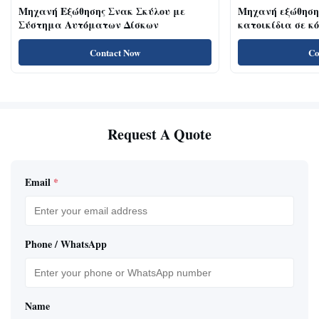
Μηχανή Εξώθησης Σνακ Σκύλου με
Μηχανή εξώθηση
Σύστημα Αυτόματων Δίσκων
κατοικίδια σε κ
κοτόπουλου 18kw
για γάτες με υψ
Contact Now
Co
πρωτεΐνη, λιχουδ
Request A Quote
Email
*
Phone / WhatsApp
Name