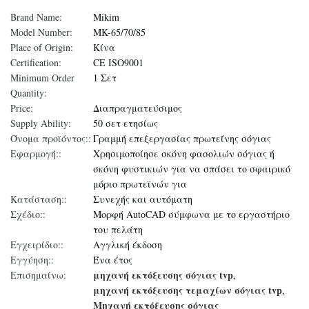
Brand Name:
Mikim
Model Number:
MK-65/70/85
Place of Origin:
Κίνα
Certification:
CE ISO9001
Minimum Order
1 Σετ
Quantity:
Price:
Διαπραγματεύσιμος
Supply Ability:
50 σετ ετησίως
Όνομα προϊόντος::
Γραμμή επεξεργασίας πρωτεΐνης σόγιας
Εφαρμογή::
Χρησιμοποίησε σκόνη φασολιών σόγιας ή
σκόνη φυστικιών για να σπάσει το σφαιρικό
μόριο πρωτεϊνών για
Κατάσταση::
Συνεχής και αυτόματη
Σχέδιο::
Μορφή AutoCAD σύμφωνα με το εργαστήριο
του πελάτη
Εγχειρίδιο::
Αγγλική έκδοση
Εγγύηση::
Ένα έτος
μηχανή εκτόξευσης σόγιας tvp
Επισημαίνω:
,
μηχανή εκτόξευσης τεμαχίων σόγιας tvp
,
Μηχανή εκτόξευσης σόγιας