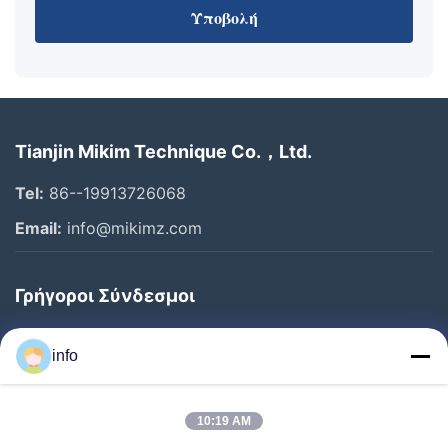
Υποβολή
Tianjin Mikim Technique Co.，Ltd.
Tel:
86--19913726068
Email:
info@mikimz.com
Γρήγοροι Σύνδεσμοι
Αρχική
info
Προϊόντα
Εκπομπή VR
10:19 AM
Σχετικά Με Εμάς