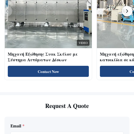
VIDEO
Μηχανή Εξώθησης Σνακ Σκύλου με
Μηχανή εξώθηση
Σύστημα Αυτόματων Δίσκων
κατοικίδια σε κ
κοτόπουλου 18kw
για γάτες με υψ
Contact Now
Co
πρωτεΐνη, λιχουδ
Request A Quote
Email
*