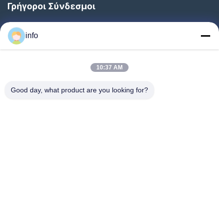
Γρήγοροι Σύνδεσμοι
Αρχική
info
Προϊόντα
Εκπομπή VR
10:37 AM
Σχετικά Με Εμάς
Good day, what product are you looking for?
Ξενάγηση Στο Εργοστάσιο
Ποιοτικός Έλεγχος
Επικοινωνήστε Μαζί Μας
Ζητήστε Μια Προσφορά
Ειδήσεις
Follow Us