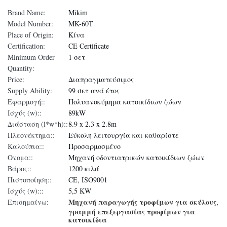
Brand Name:
Mikim
Model Number:
MK-60T
Place of Origin:
Κίνα
Certification:
CE Certificate
Minimum Order
1 σετ
Quantity:
Price:
Διαπραγματεύσιμος
Supply Ability:
99 σετ ανά έτος
Εφαρμογή::
Πολυανοκύμημα κατοικίδιων ζώων
Ισχύς (w)::
89kW
Διάσταση (l*w*h)::
8.9 x 2.3 x 2.8m
Πλεονέκτημα::
Εύκολη λειτουργία και καθαρίστε
Καλούπια::
Προσαρμοσμένο
Ονομα::
Μηχανή οδοντιατρικών κατοικίδιων ζώων
Βάρος::
1200 κιλά
Πιστοποίηση::
CE, ISO9001
Ισχύς (w):::
5,5 KW
Μηχανή παραγωγής τροφίμων για σκύλους
Επισημαίνω:
,
γραμμή επεξεργασίας τροφίμων για
κατοικίδια