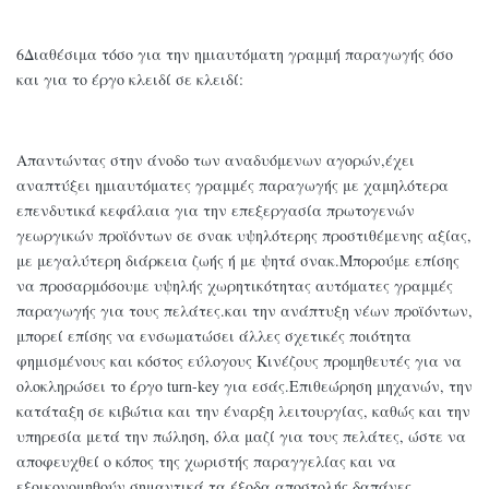
6Διαθέσιμα τόσο για την ημιαυτόματη γραμμή παραγωγής όσο
και για το έργο κλειδί σε κλειδί:
Απαντώντας στην άνοδο των αναδυόμενων αγορών,έχει
αναπτύξει ημιαυτόματες γραμμές παραγωγής με χαμηλότερα
επενδυτικά κεφάλαια για την επεξεργασία πρωτογενών
γεωργικών προϊόντων σε σνακ υψηλότερης προστιθέμενης αξίας,
με μεγαλύτερη διάρκεια ζωής ή με ψητά σνακ.Μπορούμε επίσης
να προσαρμόσουμε υψηλής χωρητικότητας αυτόματες γραμμές
παραγωγής για τους πελάτες.και την ανάπτυξη νέων προϊόντων,
μπορεί επίσης να ενσωματώσει άλλες σχετικές ποιότητα
φημισμένους και κόστος εύλογους Κινέζους προμηθευτές για να
ολοκληρώσει το έργο turn-key για εσάς.Επιθεώρηση μηχανών, την
κατάταξη σε κιβώτια και την έναρξη λειτουργίας, καθώς και την
υπηρεσία μετά την πώληση, όλα μαζί για τους πελάτες, ώστε να
αποφευχθεί ο κόπος της χωριστής παραγγελίας και να
εξοικονομηθούν σημαντικά τα έξοδα αποστολής,δαπάνες