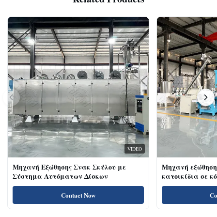
VIDEO
Μηχανή Εξώθησης Σνακ Σκύλου με
Μηχανή εξώθηση
Σύστημα Αυτόματων Δίσκων
κατοικίδια σε κ
κοτόπουλου 18kw
για γάτες με υψ
Contact Now
Co
πρωτεΐνη, λιχουδ