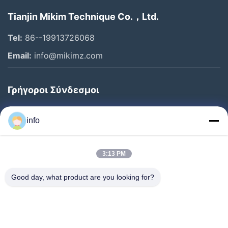
Tianjin Mikim Technique Co.，Ltd.
Tel:
86--19913726068
Email:
info@mikimz.com
Γρήγοροι Σύνδεσμοι
Αρχική
info
Προϊόντα
Εκπομπή VR
3:13 PM
Σχετικά Με Εμάς
Good day, what product are you looking for?
Ξενάγηση Στο Εργοστάσιο
Ποιοτικός Έλεγχος
Επικοινωνήστε Μαζί Μας