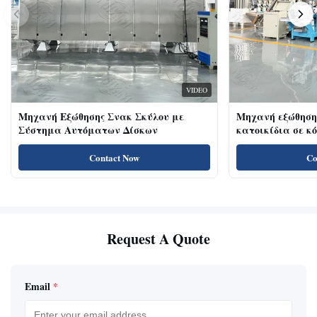
VIDEO
Μηχανή Εξώθησης Σνακ Σκύλου με
Μηχανή εξώθηση
Σύστημα Αυτόματων Δίσκων
κατοικίδια σε κ
κοτόπουλου 18kw
για γάτες με υψ
Contact Now
Co
πρωτεΐνη, λιχουδ
Request A Quote
Email
*