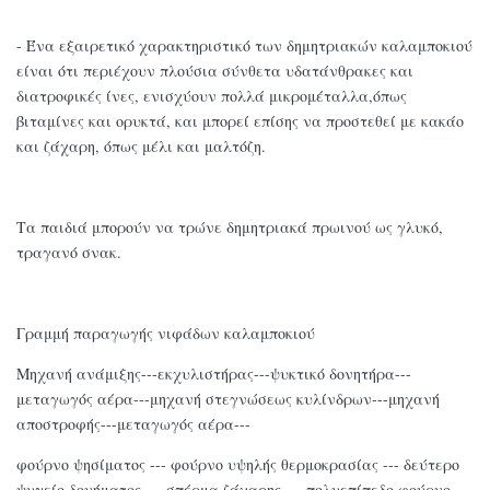
- Ένα εξαιρετικό χαρακτηριστικό των δημητριακών καλαμποκιού
είναι ότι περιέχουν πλούσια σύνθετα υδατάνθρακες και
διατροφικές ίνες, ενισχύουν πολλά μικρομέταλλα,όπως
βιταμίνες και ορυκτά, και μπορεί επίσης να προστεθεί με κακάο
και ζάχαρη, όπως μέλι και μαλτόζη.
Τα παιδιά μπορούν να τρώνε δημητριακά πρωινού ως γλυκό,
τραγανό σνακ.
Γραμμή παραγωγής νιφάδων καλαμποκιού
Μηχανή ανάμιξης---εκχυλιστήρας---ψυκτικό δονητήρα---
μεταγωγός αέρα---μηχανή στεγνώσεως κυλίνδρων---μηχανή
αποστροφής---μεταγωγός αέρα---
φούρνο ψησίματος --- φούρνο υψηλής θερμοκρασίας --- δεύτερο
ψυγείο δονήματος --- σπέρμα ζάχαρης --- πολυεπίπεδο φούρνο ---