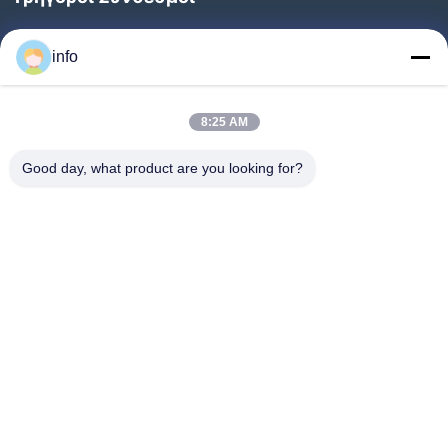
Αρχική
info
Προϊόντα
Εκπομπή VR
8:25 AM
Σχετικά Με Εμάς
Good day, what product are you looking for?
Ξενάγηση Στο Εργοστάσιο
Ποιοτικός Έλεγχος
Επικοινωνήστε Μαζί Μας
Ζητήστε Μια Προσφορά
Ειδήσεις
Follow Us