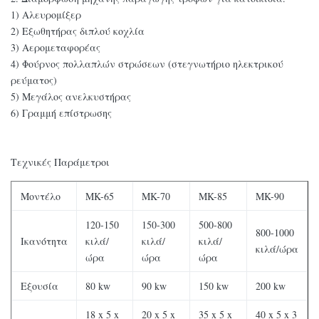
1) Αλευρομίξερ
2) Εξωθητήρας διπλού κοχλία
3) Αερομεταφορέας
4) Φούρνος πολλαπλών στρώσεων (στεγνωτήριο ηλεκτρικού
ρεύματος)
5) Μεγάλος ανελκυστήρας
6) Γραμμή επίστρωσης
Τεχνικές Παράμετροι
Μοντέλο
MK-65
MK-70
MK-85
MK-90
120-150
150-300
500-800
800-1000
Ικανότητα
κιλά/
κιλά/
κιλά/
κιλά/ώρα
ώρα
ώρα
ώρα
Εξουσία
80 kw
90 kw
150 kw
200 kw
18 x 5 x
20 x 5 x
35 x 5 x
40 x 5 x 3