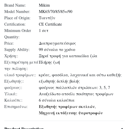
Brand Name:
Mikim
Model Number:
MK65/70/85/85+/90
Place of Origin:
Τιαντζίν
Certification:
CE Certificate
Minimum Order
1 σετ
Quantity:
Price:
Διαπραγματεύσιμος
Supply Ability:
99 σύνολα το χρόνο
Χρήση::
Ξηρά τροφή για κατοικίδια ζώα
Εξυπηρέτηση μετά
Πλήρης ζωή
την πώληση::
υλικό τροφίμων::
κρέας, φασόλια, λαχανικά και ούτω καθεξής
Εξωθητής::
εξωθητής διπλής βολής
φούρνος::
φούρνος πολλαπλών στρώσεων: 3, 5, 7
Υλικό::
Ανοξείδωτο ατσάλι ποιότητας τροφίμων
Καλούπι::
6 σύνολα καλούπια
Εξωθητής τροφίμων σκυλιών
Επισημαίνω:
,
Μηχανή εκτόξευσης ψαροτροφών
Product Description