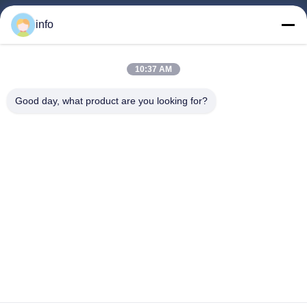
Αρχική
info
Προϊόντα
Εκπομπή VR
10:37 AM
Σχετικά Με Εμάς
Good day, what product are you looking for?
Ξενάγηση Στο Εργοστάσιο
Ποιοτικός Έλεγχος
Επικοινωνήστε Μαζί Μας
Ζητήστε Μια Προσφορά
Ειδήσεις
Follow Us