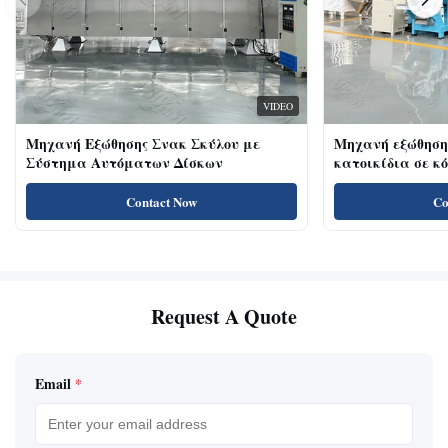
VIDEO
Μηχανή Εξώθησης Σνακ Σκύλου με
Μηχανή εξώθηση
Σύστημα Αυτόματων Δίσκων
κατοικίδια σε κ
κοτόπουλου 18kw
για γάτες με υψ
Contact Now
Co
πρωτεΐνη, λιχουδ
Request A Quote
Email
*