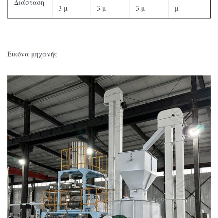
Διάσταση
3 μ
3 μ
3 μ
μ
Εικόνα μηχανής